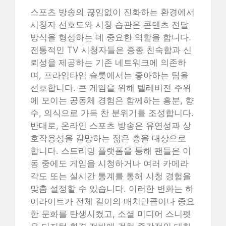
스포츠 방송의 끊임없이 진화하는 환경에서
시청자 선호도와 시청 습관은 콘텐츠 전달
방식을 형성하는 데 중요한 역할을 합니다.
전통적인 TV 시청자들은 종종 친숙함과 신
뢰성을 제공하는 기존 네트워크에 의존하
며, 프라임타임 슬롯에서는 좋아하는 팀을
선호합니다. 큰 게임을 위해 텔레비전 주위
에 모이는 공동체 경험은 함께하는 흥분, 향
수, 의식으로 가득 찬 분위기를 조성합니다.
반대로, 온라인 스포츠 방송은 유연성과 상
호작용성을 갈망하는 젊은 층을 대상으로
합니다. 스트리밍 플랫폼을 통해 팬들은 이
동 중에도 게임을 시청하거나 여러 카메라
각도 또는 실시간 통계를 통해 시청 경험을
맞춤 설정할 수 있습니다. 이러한 변화는 하
이라이트가 전체 길이의 매치만큼이나 중요
한 문화를 탄생시켰고, 소셜 미디어 스니펫