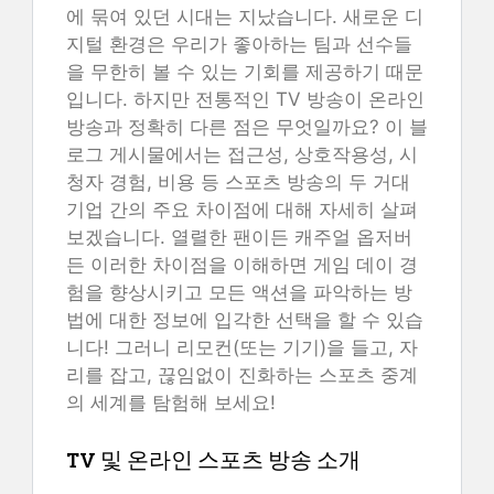
에 묶여 있던 시대는 지났습니다. 새로운 디
지털 환경은 우리가 좋아하는 팀과 선수들
을 무한히 볼 수 있는 기회를 제공하기 때문
입니다. 하지만 전통적인 TV 방송이 온라인
방송과 정확히 다른 점은 무엇일까요? 이 블
로그 게시물에서는 접근성, 상호작용성, 시
청자 경험, 비용 등 스포츠 방송의 두 거대
기업 간의 주요 차이점에 대해 자세히 살펴
보겠습니다. 열렬한 팬이든 캐주얼 옵저버
든 이러한 차이점을 이해하면 게임 데이 경
험을 향상시키고 모든 액션을 파악하는 방
법에 대한 정보에 입각한 선택을 할 수 있습
니다! 그러니 리모컨(또는 기기)을 들고, 자
리를 잡고, 끊임없이 진화하는 스포츠 중계
의 세계를 탐험해 보세요!
TV 및 온라인 스포츠 방송 소개