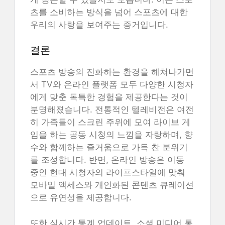
츠를 소비하는 방식을 넘어 스포츠에 대한
우리의 사랑을 보여주는 증거입니다.
결론
스포츠 방송의 진화하는 환경을 헤쳐나가면
서 TV와 온라인 플랫폼 모두 다양한 시청자
에게 맞춘 독특한 경험을 제공한다는 것이
분명해졌습니다. 전통적인 텔레비전은 여전
히 가족들이 스크린 주위에 모여 라이브 게
임을 하는 공동 시청의 느낌을 자랑하며, 향
수와 함께하는 즐거움으로 가득 찬 분위기
를 조성합니다. 반면, 온라인 방송은 이동
중인 현대 시청자의 라이프스타일에 맞춰
모바일 액세스와 개인화된 콘텐츠 큐레이션
으로 유연성을 제공합니다.
또한 실시간 통계 업데이트, 소셜 미디어 통