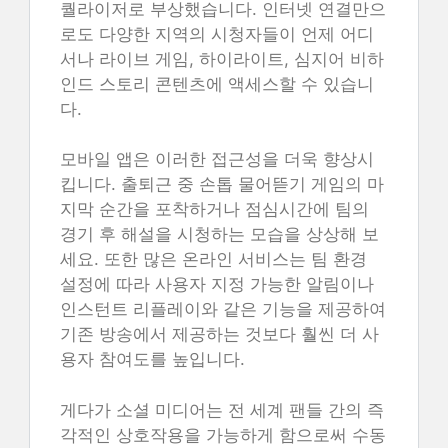
퀄라이저로 부상했습니다. 인터넷 연결만으
로도 다양한 지역의 시청자들이 언제 어디
서나 라이브 게임, 하이라이트, 심지어 비하
인드 스토리 콘텐츠에 액세스할 수 있습니
다.
모바일 앱은 이러한 접근성을 더욱 향상시
킵니다. 출퇴근 중 손톱 물어뜯기 게임의 마
지막 순간을 포착하거나 점심시간에 팀의
경기 후 해설을 시청하는 모습을 상상해 보
세요. 또한 많은 온라인 서비스는 팀 환경
설정에 따라 사용자 지정 가능한 알림이나
인스턴트 리플레이와 같은 기능을 제공하여
기존 방송에서 제공하는 것보다 훨씬 더 사
용자 참여도를 높입니다.
게다가 소셜 미디어는 전 세계 팬들 간의 즉
각적인 상호작용을 가능하게 함으로써 수동