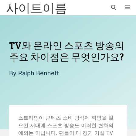
사이트이름
Skip
M
to
content
TV와 온라인 스포츠 방송의
주요 차이점은 무엇인가요?
By
Ralph Bennett
스트리밍이 콘텐츠 소비 방식에 혁명을 일
으킨 시대에 스포츠 방송도 이러한 변화의
예외는 아닙니다. 팬들이 매 경기 거실 TV