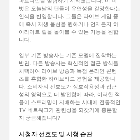
파트너십을 실험하기 시작했습니다. 이 피
벗은 오늘날의 팬들이 유연성을 갈망한다는
인식을 반영합니다. 그들은 라이브 게임 중
에 즉시 재생 옵션을 원하거나 언제든지 하
이라이트 릴을 몰아볼 수 있는 기능을 원합
니다.
일부 기존 방송사는 기존 모델에 집착하는
반면, 다른 방송사는 혁신적인 접근 방식을
채택하여 라이브 방송과 독점 온라인 콘텐
츠를 혼합한 하이브리드 경험을 제공합니
다. 소비자의 선호도가 상호작용성과 접근
성의 영역으로 더 발전함에 따라, 이러한 적
응이 스트리밍이 지배하는 시대에 전통적인
TV 네트워크가 관련성을 되찾기에 충분할
지 궁금해집니다?
시청자 선호도 및 시청 습관