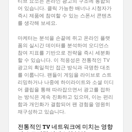
티브 요소는 온라인 광고의 구조에 통합되
어 있습니다. 클릭 가능한 배너나 시청자가
즉시 제품에 참여할 수 있는 스폰서 콘텐츠
를 생각해 보세요.
마케터는 분석을 손끝에 쥐고 온라인 플랫
폼의 실시간 데이터를 분석하여 오디언스
참여 지표를 기반으로 전략을 즉시 세분화
할 수 있습니다. 이 적응성은 전통적인 TV
광고의 획일적인 접근 방식과 극명한 대조
를 이룹니다. 팬들이 게임을 라이브로 스트
리밍하거나 나중에 하이라이트와 소셜 미디
어 클립을 통해 따라잡으면서 광고를 접하
는 방식은 계속 진화하고 있으며, 이는 편리
함과 개인화가 결합되어 팬 경험을 영원히
재구성하고 있습니다.
전통적인 TV 네트워크에 미치는 영향