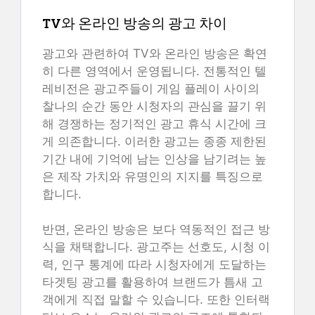
TV와 온라인 방송의 광고 차이
광고와 관련하여 TV와 온라인 방송은 확연
히 다른 영역에서 운영됩니다. 전통적인 텔
레비전은 광고주들이 게임 플레이 사이의
찰나의 순간 동안 시청자의 관심을 끌기 위
해 경쟁하는 정기적인 광고 휴식 시간에 크
게 의존합니다. 이러한 광고는 종종 제한된
기간 내에 기억에 남는 인상을 남기려는 높
은 제작 가치와 유명인의 지지를 특징으로
합니다.
반면, 온라인 방송은 보다 역동적인 접근 방
식을 채택합니다. 광고주는 선호도, 시청 이
력, 인구 통계에 따라 시청자에게 도달하는
타겟팅 광고를 활용하여 브랜드가 틈새 고
객에게 직접 말할 수 있습니다. 또한 인터랙