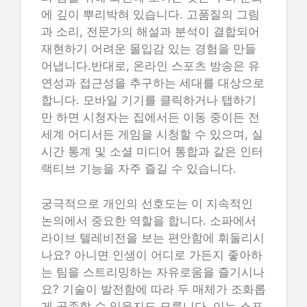
에 깊이 뿌리박혀 있습니다. 고품질의 그림
과 소리, 전문가의 해설과 분석이 결합되어
재현하기 어려운 몰입감 있는 경험을 만들
어냅니다.반대로, 온라인 스포츠 방송은 유
연성과 접근성을 추구하는 세대를 대상으로
합니다. 모바일 기기를 클릭하거나 탭하기
만 하면 시청자는 집에서든 이동 중이든 전
세계 어디서든 게임을 시청할 수 있으며, 실
시간 통계 및 소셜 미디어 통합과 같은 인터
랙티브 기능을 자주 즐길 수 있습니다.
궁극적으로 개인의 선호도는 이 지속적인
논의에서 중요한 역할을 합니다. 소파에서
라이브 텔레비전을 보는 편안함에 휘둘리시
나요? 아니면 인생이 어디로 가든지 좋아하
는 팀을 스트리밍하는 자유로움을 즐기시나
요? 기술이 발전함에 따라 두 매체가 조화롭
게 공존할 수 있을지도 모릅니다. 이는 스포