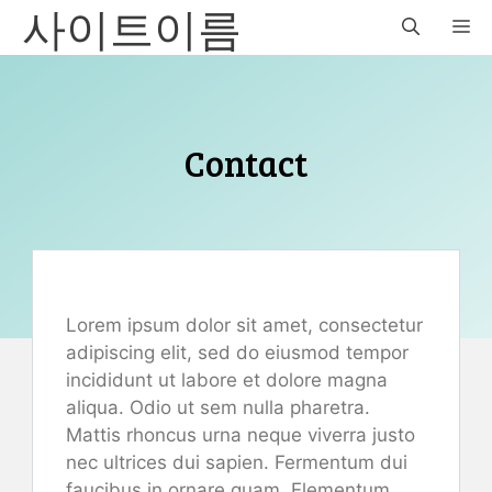
사이트이름
Skip
M
to
content
Contact
Lorem ipsum dolor sit amet, consectetur
adipiscing elit, sed do eiusmod tempor
incididunt ut labore et dolore magna
aliqua. Odio ut sem nulla pharetra.
Mattis rhoncus urna neque viverra justo
nec ultrices dui sapien. Fermentum dui
faucibus in ornare quam. Elementum