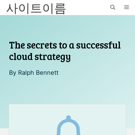
사이트이름
Skip
M
to
content
The secrets to a successful
cloud strategy
By
Ralph Bennett