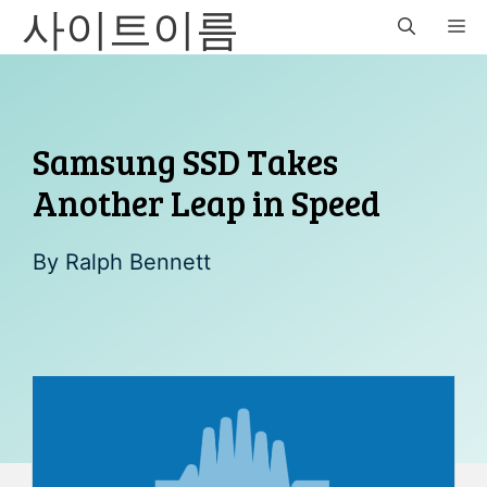
사이트이름
Skip
M
to
content
Samsung SSD Takes
Another Leap in Speed
By
Ralph Bennett