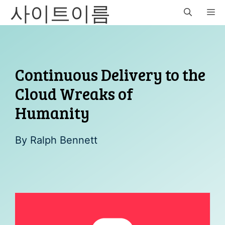
사이트이름
Skip
M
to
content
Continuous Delivery to the
Cloud Wreaks of
Humanity
By
Ralph Bennett