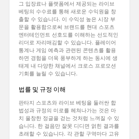
그 입장료나 플랫폼에서 제공되는 라이브
베팅의 수수료를 통해 새로운 수익원을 창
출할 수 있습니다. 이 수익성 높은 시장 부
문을 활용함으로써 브랜드를 현대 스포츠
엔터테인먼트 선호도를 이해하는 선도적인
리더로 자리매김할 수 있습니다. 플레이어
통계나 게임 예측과 관련된 콘텐츠를 활용
하면 경험을 더욱 풍부하게 하는 동시에 생
태계 내 다양한 채널에서 크로스 프로모션
기회를 늘릴 수 있습니다.
법률 및 규정 이해
판타지 스포츠와 라이브 베팅을 둘러싼 합
법성과 규정의 미로를 헤쳐나가는 것은 마
치 울창한 정글을 걷는 것처럼 느껴질 수 있
습니다. 한 걸음만 잘못 디디면 얽힌 결과를
초래할 수 있습니다. 각 관할 구역마다 고유