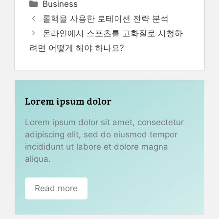
Categories
Business
롤핵을 사용한 로테이션 전략 분석
온라인에서 스포츠를 고화질로 시청하
려면 어떻게 해야 하나요?
Lorem ipsum dolor
Lorem ipsum dolor sit amet, consectetur
adipiscing elit, sed do eiusmod tempor
incididunt ut labore et dolore magna
aliqua.
Read more