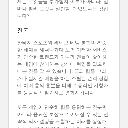
제는 그것들을 추가할지 여부가 아니라, 얼
마나 빨리 그것을 실현할 수 있느냐는 것입
니다?
결론
판타지 스포츠와 라이브 베팅 통합의 짜릿
한 세계를 헤쳐나가다 보면 이러한 서비스
가 단순한 트렌드가 아니라 팬들이 좋아하
는 게임에 참여하는 방식에 혁명을 일으킨
다는 것을 알 수 있습니다. 꿈의 팀을 그리
거나 실시간 베팅을 하는 스릴은 관객 경험
에 여러 층의 흥분을 더해 수동적인 시청자
를 능동적인 참가자로 변화시킵니다.
모든 게임이 단순히 팀을 응원하는 것뿐만
아니라 중요한 보상으로 이어질 수 있는 전
략적 의사 결정을 포함하는 미래를 상상해