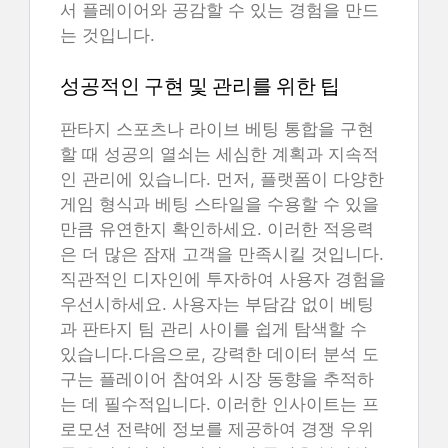
서 플레이어와 공감할 수 있는 경험을 만드
는 것입니다.
성공적인 구현 및 관리를 위한 팁
판타지 스포츠나 라이브 베팅 통합을 구현
할 때 성공의 열쇠는 세심한 계획과 지속적
인 관리에 있습니다. 먼저, 플랫폼이 다양한
게임 형식과 베팅 스타일을 수용할 수 있을
만큼 유연한지 확인하세요. 이러한 적응력
은 더 많은 잠재 고객을 만족시킬 것입니다.
직관적인 디자인에 투자하여 사용자 경험을
우선시하세요. 사용자는 부담감 없이 베팅
과 판타지 팀 관리 사이를 쉽게 탐색할 수
있습니다.다음으로, 강력한 데이터 분석 도
구는 플레이어 참여와 시장 동향을 추적하
는 데 필수적입니다. 이러한 인사이트는 프
로모션 전략에 정보를 제공하여 경쟁 우위