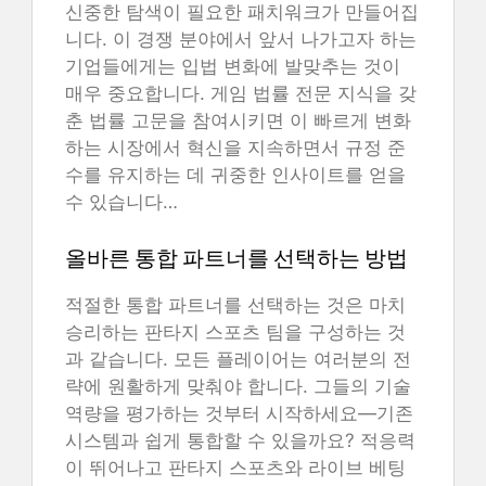
신중한 탐색이 필요한 패치워크가 만들어집
니다. 이 경쟁 분야에서 앞서 나가고자 하는
기업들에게는 입법 변화에 발맞추는 것이
매우 중요합니다. 게임 법률 전문 지식을 갖
춘 법률 고문을 참여시키면 이 빠르게 변화
하는 시장에서 혁신을 지속하면서 규정 준
수를 유지하는 데 귀중한 인사이트를 얻을
수 있습니다…
올바른 통합 파트너를 선택하는 방법
적절한 통합 파트너를 선택하는 것은 마치
승리하는 판타지 스포츠 팀을 구성하는 것
과 같습니다. 모든 플레이어는 여러분의 전
략에 원활하게 맞춰야 합니다. 그들의 기술
역량을 평가하는 것부터 시작하세요—기존
시스템과 쉽게 통합할 수 있을까요? 적응력
이 뛰어나고 판타지 스포츠와 라이브 베팅