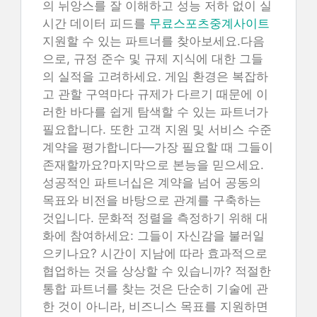
의 뉘앙스를 잘 이해하고 성능 저하 없이 실
시간 데이터 피드를
무료스포츠중계사이트
지원할 수 있는 파트너를 찾아보세요.다음
으로, 규정 준수 및 규제 지식에 대한 그들
의 실적을 고려하세요. 게임 환경은 복잡하
고 관할 구역마다 규제가 다르기 때문에 이
러한 바다를 쉽게 탐색할 수 있는 파트너가
필요합니다. 또한 고객 지원 및 서비스 수준
계약을 평가합니다—가장 필요할 때 그들이
존재할까요?마지막으로 본능을 믿으세요.
성공적인 파트너십은 계약을 넘어 공동의
목표와 비전을 바탕으로 관계를 구축하는
것입니다. 문화적 정렬을 측정하기 위해 대
화에 참여하세요: 그들이 자신감을 불러일
으키나요? 시간이 지남에 따라 효과적으로
협업하는 것을 상상할 수 있습니까? 적절한
통합 파트너를 찾는 것은 단순히 기술에 관
한 것이 아니라, 비즈니스 목표를 지원하면