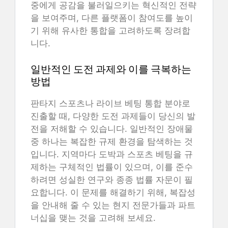
중에게 공감을 불러일으키는 혁신적인 전략
을 보여주며, 다른 플랫폼이 참여도를 높이
기 위해 유사한 통합을 고려하도록 장려합
니다.
일반적인 도전 과제와 이를 극복하는
방법
판타지 스포츠나 라이브 베팅 통합 분야로
진출할 때, 다양한 도전 과제들이 당신의 발
전을 저해할 수 있습니다. 일반적인 장애물
중 하나는 복잡한 규제 환경을 탐색하는 것
입니다. 지역마다 도박과 스포츠 베팅을 규
제하는 구체적인 법률이 있으며, 이를 준수
하려면 성실한 연구와 종종 법률 자문이 필
요합니다. 이 문제를 해결하기 위해, 복잡성
을 안내해 줄 수 있는 현지 전문가들과 파트
너십을 맺는 것을 고려해 보세요.