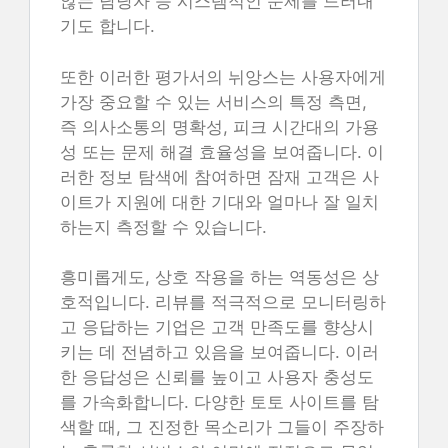
않는 담당자 등 시스템적인 문제를 드러내
기도 합니다.
또한 이러한 평가서의 뉘앙스는 사용자에게
가장 중요할 수 있는 서비스의 특정 측면,
즉 의사소통의 명확성, 피크 시간대의 가용
성 또는 문제 해결 효율성을 보여줍니다. 이
러한 정보 탐색에 참여하면 잠재 고객은 사
이트가 지원에 대한 기대와 얼마나 잘 일치
하는지 측정할 수 있습니다.
흥미롭게도, 상호 작용을 하는 역동성은 상
호적입니다. 리뷰를 적극적으로 모니터링하
고 응답하는 기업은 고객 만족도를 향상시
키는 데 전념하고 있음을 보여줍니다. 이러
한 응답성은 신뢰를 높이고 사용자 충성도
를 가속화합니다. 다양한 토토 사이트를 탐
색할 때, 그 진정한 목소리가 그들이 주장하