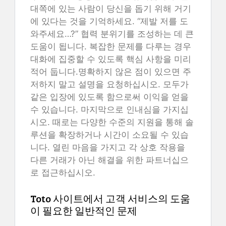
대쪽에 있는 사람이 당신을 돕기 위해 거기
에 있다는 것을 기억하세요. “제발 저를 도
와주세요…?” 협력 분위기를 조성하는 데 큰
도움이 됩니다. 복잡한 문제를 다루는 경우
대화에 집중할 수 있도록 핵심 사항을 미리
적어 둡니다.명확하지 않은 점이 있으면 주
저하지 말고 설명을 요청하십시오. 모두가
같은 입장에 있도록 함으로써 이익을 얻을
수 있습니다. 마지막으로 인내심을 가지십
시오. 때로는 다양한 수준의 지원을 통해 솔
루션을 확장하거나 시간이 소요될 수 있습
니다. 열린 마음을 가지고 각 상호 작용을
다른 거래가 아닌 해결을 위한 파트너십으
로 접근하십시오.
Toto 사이트에서 고객 서비스의 도움
이 필요한 일반적인 문제