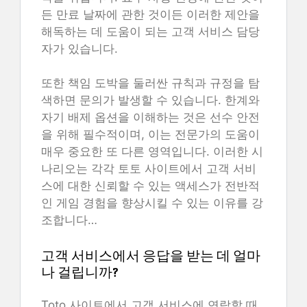
든 만료 날짜에 관한 것이든 이러한 제안을
해독하는 데 도움이 되는 고객 서비스 담당
자가 있습니다.
또한 책임 도박을 둘러싼 규칙과 규정을 탐
색하면 문의가 발생할 수 있습니다. 한계와
자기 배제 옵션을 이해하는 것은 선수 안전
을 위해 필수적이며, 이는 전문가의 도움이
매우 중요한 또 다른 영역입니다. 이러한 시
나리오는 각각 토토 사이트에서 고객 서비
스에 대한 신뢰할 수 있는 액세스가 전반적
인 게임 경험을 향상시킬 수 있는 이유를 강
조합니다…
고객 서비스에서 응답을 받는 데 얼마
나 걸립니까?
Toto 사이트에서 고객 서비스에 연락할 때,