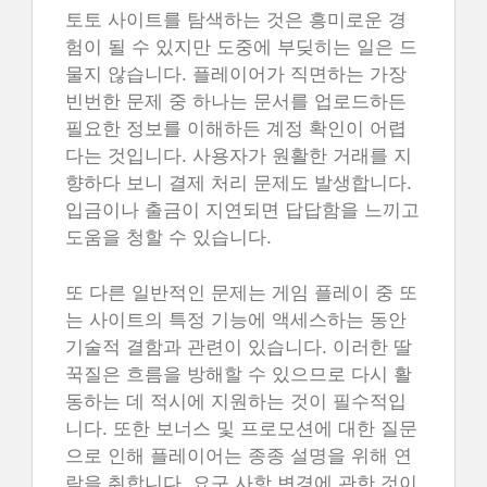
토토 사이트를 탐색하는 것은 흥미로운 경
험이 될 수 있지만 도중에 부딪히는 일은 드
물지 않습니다. 플레이어가 직면하는 가장
빈번한 문제 중 하나는 문서를 업로드하든
필요한 정보를 이해하든 계정 확인이 어렵
다는 것입니다. 사용자가 원활한 거래를 지
향하다 보니 결제 처리 문제도 발생합니다.
입금이나 출금이 지연되면 답답함을 느끼고
도움을 청할 수 있습니다.
또 다른 일반적인 문제는 게임 플레이 중 또
는 사이트의 특정 기능에 액세스하는 동안
기술적 결함과 관련이 있습니다. 이러한 딸
꾹질은 흐름을 방해할 수 있으므로 다시 활
동하는 데 적시에 지원하는 것이 필수적입
니다. 또한 보너스 및 프로모션에 대한 질문
으로 인해 플레이어는 종종 설명을 위해 연
락을 취합니다. 요구 사항 변경에 관한 것이