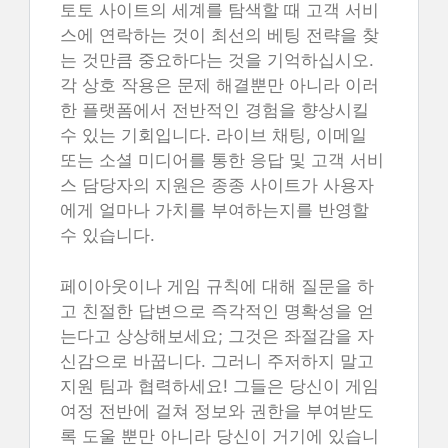
토토 사이트의 세계를 탐색할 때 고객 서비
스에 연락하는 것이 최선의 베팅 전략을 찾
는 것만큼 중요하다는 것을 기억하십시오.
각 상호 작용은 문제 해결뿐만 아니라 이러
한 플랫폼에서 전반적인 경험을 향상시킬
수 있는 기회입니다. 라이브 채팅, 이메일
또는 소셜 미디어를 통한 응답 및 고객 서비
스 담당자의 지원은 종종 사이트가 사용자
에게 얼마나 가치를 부여하는지를 반영할
수 있습니다.
페이아웃이나 게임 규칙에 대해 질문을 하
고 친절한 답변으로 즉각적인 명확성을 얻
는다고 상상해보세요; 그것은 좌절감을 자
신감으로 바꿉니다. 그러니 주저하지 말고
지원 팀과 협력하세요! 그들은 당신이 게임
여정 전반에 걸쳐 정보와 권한을 부여받도
록 도울 뿐만 아니라 당신이 거기에 있습니