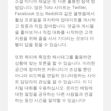
소셜 미디어 채널은 또 다른 훌륭한 탐색 방
법입니다. 많은 Toto 사이트는 Twitter,
Facebook 또는 Reddit과 같은 플랫폼에서
활성 프로필을 유지하며 업데이트를 게시하
고 청중과 직접 참여합니다. 댓글과 게시물
을 훑어보거나 직접 대화를 시작하면 고객
지원을 위해 줄을 서서 기다리는 것보다 더
빨리 답을 찾을 수 있습니다.
또한 쿼리에 특정한 해시태그를 활용하면
상황에 맞는 토론을 할 수 있습니다. 이러한
공간에 참여하면 커뮤니티가 조성될 뿐만
아니라 피드백을 면밀히 모니터링하는 사이
트 담당자의 관심을 끌 수 있습니다. 이 디
지털 대화를 수용하십시오. 온라인 베팅에
대한 열정을 공유하는 다른 사람들과 연결
하는 동안 시간을 절약할 수 있습니다!