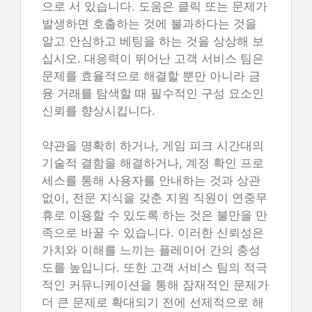
으로 서 있습니다. 도움은 클릭 또는 문제가
발생하면 호출하는 것에 불과하다는 것을
알고 안심하고 베팅을 하는 것을 상상해 보
십시오. 대응력이 뛰어난 고객 서비스 팀은
문제를 효율적으로 해결할 뿐만 아니라 금
융 거래를 탐색할 때 필수적인 구성 요소인
신뢰를 향상시킵니다.
약관을 명확히 하거나, 게임 피크 시간대의
기술적 결함을 해결하거나, 계정 확인 프로
세스를 통해 사용자를 안내하는 것과 상관
없이, 전문 지식을 갖춘 지원 직원이 연중무
휴로 이용할 수 있도록 하는 것은 불만을 만
족으로 바꿀 수 있습니다. 이러한 신뢰성은
가치와 이해를 느끼는 플레이어 간의 충성
도를 높입니다. 또한 고객 서비스 팀의 적극
적인 커뮤니케이션을 통해 잠재적인 문제가
더 큰 문제로 확대되기 전에 선제적으로 해