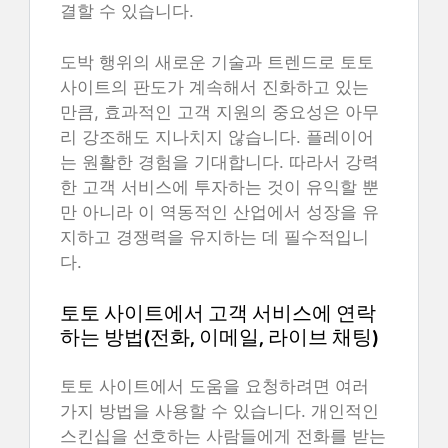
결할 수 있습니다.
도박 행위의 새로운 기술과 트렌드로 토토
사이트의 판도가 계속해서 진화하고 있는
만큼, 효과적인 고객 지원의 중요성은 아무
리 강조해도 지나치지 않습니다. 플레이어
는 원활한 경험을 기대합니다. 따라서 강력
한 고객 서비스에 투자하는 것이 유익할 뿐
만 아니라 이 역동적인 산업에서 성장을 유
지하고 경쟁력을 유지하는 데 필수적입니
다.
토토 사이트에서 고객 서비스에 연락
하는 방법(전화, 이메일, 라이브 채팅)
토토 사이트에서 도움을 요청하려면 여러
가지 방법을 사용할 수 있습니다. 개인적인
스킨십을 선호하는 사람들에게 전화를 받는