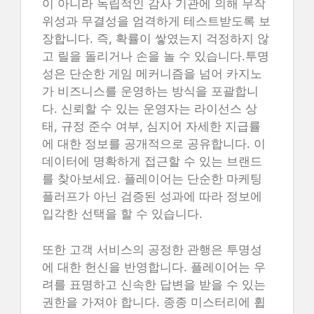
이 아니라 독립적인 감사 기관에 의해 무작
위성과 무결성을 엄격하게 테스트받도록 보
장합니다. 즉, 확률이 쌓였는지 걱정하지 않
고 릴을 돌리거나 손을 놀 수 있습니다.투명
성은 단순한 게임 메커니즘을 넘어 카지노
가 비즈니스를 운영하는 방식을 포괄합니
다. 신뢰할 수 있는 운영자는 라이선스 상
태, 규정 준수 여부, 심지어 자세한 지급률
에 대한 정보를 공개적으로 공유합니다. 이
데이터에 명확하게 접근할 수 있는 브랜드
를 찾아보세요. 플레이어는 단순한 마케팅
플러프가 아닌 검증된 성과에 따라 정보에
입각한 선택을 할 수 있습니다.
또한 고객 서비스의 공정한 관행은 투명성
에 대한 헌신을 반영합니다. 플레이어는 우
려를 표명하고 신속한 답변을 받을 수 있는
권한을 가져야 합니다. 종종 미스터리에 휩