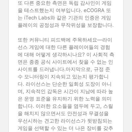
또 다른 중요한 측면은 독립 감사인이 게임
을 테스트했는지 여부입니다. eCOGRA 또
는 iTech Labs와 같은 기관의 인증은 게임
플레이의 공정성과 무작위성을 보장합니다.
또한 커뮤니티 피드백에 주목하세요—라이
선스 게임에 대한 다른 플레이어들의 경험
에 대해 어떻게 생각하시나요? 이 사회적 측
면은 종종 공식 사이트에서 찾을 수 없는 인
사이트를 드러냅니다.마지막으로, 규정 준
수 모니터링이 지속되고 있는지 평가합니
다. 라이선스는 단순한 일회성 도장이 아니
며, 지속적인 감독은 시간이 지남에 따라 높
은 운영 표준을 유지하기 위한 노력을 의미
합니다. 이러한 요소들을 염두에 두고, 스릴
을 해치지 않으면서도 안전성과 무결성을
우선시하는 견고한 라이선스가 뒷받침되는
게임을 선택할 수 있는 더 나은 장비를 갖추