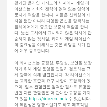
활기찬 온라인 카지노의 세계에서 게임 라
이선스는 기회와 전략이 얽혀 있는 영역의
문지기 역할을 합니다. 이들은 신뢰성의 배
지일 뿐만 아니라 다양한 옵션을 탐색하는
플레이어에게 중요한 보증서 역할을 합니
다. 낯선 도시에서 표시되지 않은 택시에 탑
승하지 않는 것처럼, 카지노 게임 라이선스
의 중요성을 이해하는 것은 베팅을 하기 전
에 매우 중요합니다.
이 라이선스는 공정성, 투명성, 보안을 보장
하기 위해 게임 운영을 면밀히 검토하는 규
제 당국에 의해 발급됩니다. 각 라이선스에
는 고유한 표준과 요구 사항이 포함되어 있
으며, 일부 관할권은 엄격한 절차로 유명한
반면 다른 관할권은 더 관대한 규정을 가지
고 있을
https://ridezero.net/
수 있습니다.
이 복잡성은 당황스럽기도 하고 매혹적일