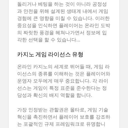
돌리거나 베팅을 하는 것이 아니라 공정성
과 안전을 위해 설계된 생태계 내에서 게임
경험에 큰 영향을 미칠 수 있습니다. 이러한
중요성을 인식하면 플레이어는 온라인 도박
의 짜릿한 풍경을 헤쳐나가면서 정보에 입
각한 선택을 할 수 있습니다…
카지노 게임 라이선스 유형
온라인 카지노의 세계로 뛰어들 때, 게임 라
이선스의 종류를 이해하는 것은 플레이어와
운영자 모두에게 매우 중요합니다. 각 라이
선스는 게임이 특정 표준을 준수한다는 정
당성과 확신의 배지 역할을 합니다.
가장 인정받는 관할권은 몰타로, 게임 기술
혁신을 촉진하면서 플레이어 보호를 강조하
는 포괄적인 규제 프레임워크로 유명합니