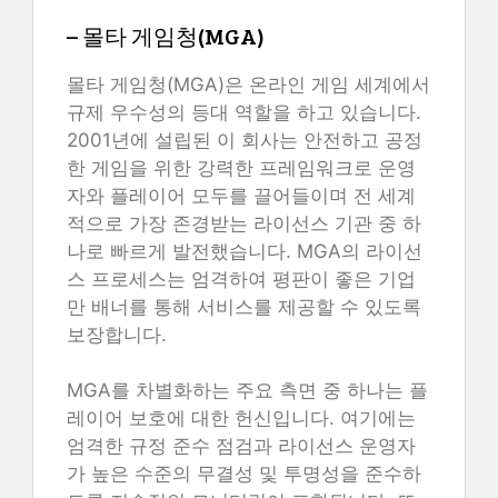
– 몰타 게임청(MGA)
몰타 게임청(MGA)은 온라인 게임 세계에서
규제 우수성의 등대 역할을 하고 있습니다.
2001년에 설립된 이 회사는 안전하고 공정
한 게임을 위한 강력한 프레임워크로 운영
자와 플레이어 모두를 끌어들이며 전 세계
적으로 가장 존경받는 라이선스 기관 중 하
나로 빠르게 발전했습니다. MGA의 라이선
스 프로세스는 엄격하여 평판이 좋은 기업
만 배너를 통해 서비스를 제공할 수 있도록
보장합니다.
MGA를 차별화하는 주요 측면 중 하나는 플
레이어 보호에 대한 헌신입니다. 여기에는
엄격한 규정 준수 점검과 라이선스 운영자
가 높은 수준의 무결성 및 투명성을 준수하