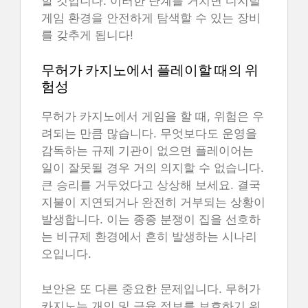
할 것입니다. 이러한 단계를 거치면 디지털
게임 환경을 안전하게 탐색할 수 있는 장비
를 갖추게 됩니다!
무허가 카지노에서 플레이할 때의 위
험성
무허가 카지노에서 게임을 할 때, 위험은 우
려되는 만큼 많습니다. 무엇보다도 운영을
감독하는 규제 기관이 없으면 플레이어는
일이 잘못될 경우 거의 의지할 수 없습니다.
큰 승리를 거두었다고 상상해 보세요. 결국
지불이 지연되거나 완전히 거부되는 상황이
발생합니다. 이는 종종 분쟁이 집을 선호하
는 비규제 환경에서 흔히 발생하는 시나리
오입니다.
보안은 또 다른 중요한 문제입니다. 무허가
카지노는 개인 및 금융 정보를 보호하기 위