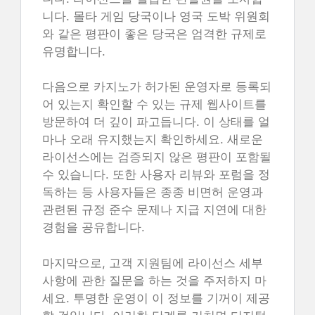
니다. 몰타 게임 당국이나 영국 도박 위원회
와 같은 평판이 좋은 당국은 엄격한 규제로
유명합니다.
다음으로 카지노가 허가된 운영자로 등록되
어 있는지 확인할 수 있는 규제 웹사이트를
방문하여 더 깊이 파고듭니다. 이 상태를 얼
마나 오래 유지했는지 확인하세요. 새로운
라이선스에는 검증되지 않은 평판이 포함될
수 있습니다. 또한 사용자 리뷰와 포럼을 정
독하는 등 사용자들은 종종 비면허 운영과
관련된 규정 준수 문제나 지급 지연에 대한
경험을 공유합니다.
마지막으로, 고객 지원팀에 라이선스 세부
사항에 관한 질문을 하는 것을 주저하지 마
세요. 투명한 운영이 이 정보를 기꺼이 제공