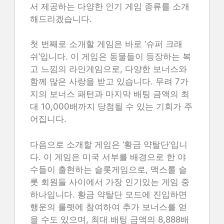
서 제공하는 다양한 인기 게임 종류를 소개
해드리겠습니다.
첫 번째로 소개할 게임은 바로 ‘슈퍼 크래
쉬’입니다. 이 게임은 동물들이 등장하는 복
고 느낌의 라인게임으로, 다양한 보너스와
함께 많은 사랑을 받고 있습니다. 무려 7가
지의 보너스 패턴과 마지막 배팅 금액의 최
대 10,000배까지 당첨될 수 있는 기회가 주
어집니다.
다음으로 소개할 게임은 ‘황금 약탈단’입니
다. 이 게임은 미국 서부를 배경으로 한 야
수들이 출현하는 슬롯게임으로, 맥스롤 슬
롯 회원들 사이에서 가장 인기있는 게임 중
하나입니다. 황금 약탈단 모드에 진입하면
행운의 룰렛에 참여하여 추가 보너스를 얻
을 수도 있으며, 최대 배팅 금액의 8,888배