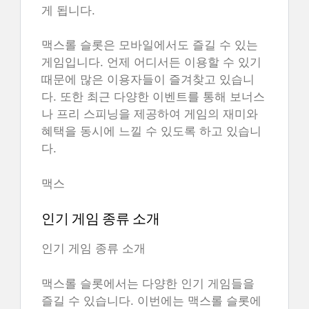
게 됩니다.
맥스롤 슬롯은 모바일에서도 즐길 수 있는
게임입니다. 언제 어디서든 이용할 수 있기
때문에 많은 이용자들이 즐겨찾고 있습니
다. 또한 최근 다양한 이벤트를 통해 보너스
나 프리 스피닝을 제공하여 게임의 재미와
혜택을 동시에 느낄 수 있도록 하고 있습니
다.
맥스
인기 게임 종류 소개
인기 게임 종류 소개
맥스롤 슬롯에서는 다양한 인기 게임들을
즐길 수 있습니다. 이번에는 맥스롤 슬롯에