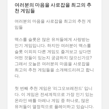
여러분의 마음을 사로잡을 최고의 추
천 게임들
여러분의 마음을 사로잡을 최고의 추천 게
임들
맥스롤 슬롯은 많은 유저들에게 사랑받는
인기 게임입니다. 하지만 여러분이 맥스롤
슬롯 이외의 다른 게임도 즐겨보고 싶다면
어떤 것들이 있는지 궁금하지 않으신가요?
그래서 오늘은 여러분의 마음을 사로잡을
최고의 추천 게임들을 소개해드리려고 합니
다.
첫 번째 추천 게임은 ‘리그오브레전드’ 입니
다. 이 게임은 전세계적으로 가장 인기 있는
온라인 배틀 아레나 게임 중 하나로, 많은
유저들이 열정적으로 플레이하고 있습니다.