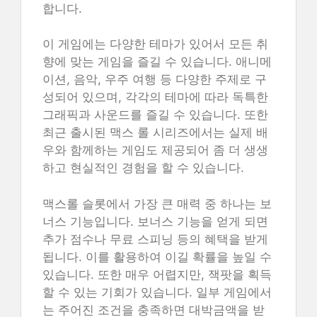
합니다.
이 게임에는 다양한 테마가 있어서 모든 취
향에 맞는 게임을 즐길 수 있습니다. 애니메
이션, 음악, 우주 여행 등 다양한 주제로 구
성되어 있으며, 각각의 테마에 따라 독특한
그래픽과 사운드를 즐길 수 있습니다. 또한
최근 출시된 맥스 롤 시리즈에서는 실제 배
우와 함께하는 게임도 제공되어 좀 더 생생
하고 현실적인 경험을 할 수 있습니다.
맥스롤 슬롯에서 가장 큰 매력 중 하나는 보
너스 기능입니다. 보너스 기능을 얻게 되면
추가 점수나 무료 스피닝 등의 혜택을 받게
됩니다. 이를 활용하여 이길 확률을 높일 수
있습니다. 또한 매우 어렵지만, 잭팟을 획득
할 수 있는 기회가 있습니다. 일부 게임에서
는 주어진 조건을 충족하면 대박금액을 받