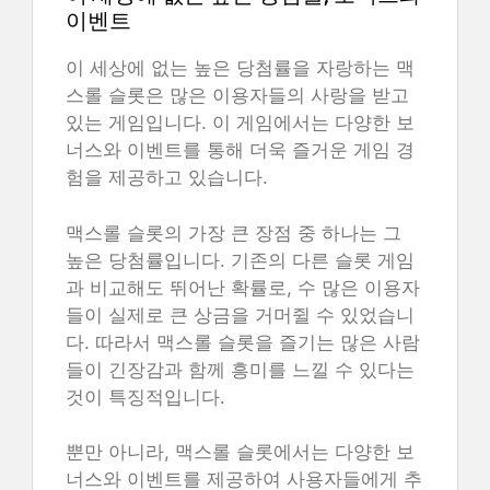
이벤트
이 세상에 없는 높은 당첨률을 자랑하는 맥
스롤 슬롯은 많은 이용자들의 사랑을 받고
있는 게임입니다. 이 게임에서는 다양한 보
너스와 이벤트를 통해 더욱 즐거운 게임 경
험을 제공하고 있습니다.
맥스롤 슬롯의 가장 큰 장점 중 하나는 그
높은 당첨률입니다. 기존의 다른 슬롯 게임
과 비교해도 뛰어난 확률로, 수 많은 이용자
들이 실제로 큰 상금을 거머쥘 수 있었습니
다. 따라서 맥스롤 슬롯을 즐기는 많은 사람
들이 긴장감과 함께 흥미를 느낄 수 있다는
것이 특징적입니다.
뿐만 아니라, 맥스롤 슬롯에서는 다양한 보
너스와 이벤트를 제공하여 사용자들에게 추