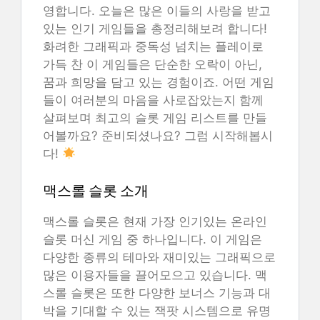
영합니다. 오늘은 많은 이들의 사랑을 받고
있는 인기 게임들을 총정리해보려 합니다!
화려한 그래픽과 중독성 넘치는 플레이로
가득 찬 이 게임들은 단순한 오락이 아닌,
꿈과 희망을 담고 있는 경험이죠. 어떤 게임
들이 여러분의 마음을 사로잡았는지 함께
살펴보며 최고의 슬롯 게임 리스트를 만들
어볼까요? 준비되셨나요? 그럼 시작해봅시
다!
맥스롤 슬롯 소개
맥스롤 슬롯은 현재 가장 인기있는 온라인
슬롯 머신 게임 중 하나입니다. 이 게임은
다양한 종류의 테마와 재미있는 그래픽으로
많은 이용자들을 끌어모으고 있습니다. 맥
스롤 슬롯은 또한 다양한 보너스 기능과 대
박을 기대할 수 있는 잭팟 시스템으로 유명