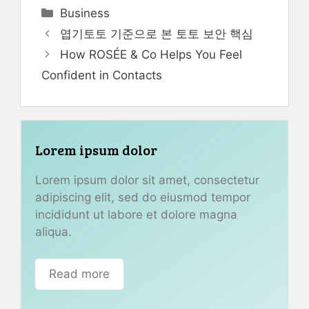
Categories
Business
엽기토토 기준으로 본 토토 보안 핵심
How ROSÉE & Co Helps You Feel
Confident in Contacts
Lorem ipsum dolor
Lorem ipsum dolor sit amet, consectetur
adipiscing elit, sed do eiusmod tempor
incididunt ut labore et dolore magna
aliqua.
Read more